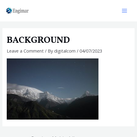
Skip
to
Mai
content
Men
BACKGROUND
Leave a Comment
/ By
digitalcom
/
04/07/2023
Navegação