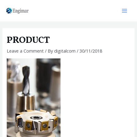
Skip
to
Mai
content
Men
PRODUCT
Leave a Comment
/ By
digitalcom
/
30/11/2018